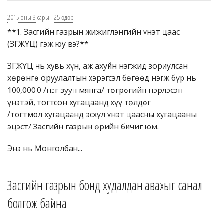
2015 оны 3 сарын 25 өдөр
**1. Засгийн газрын жижиглэнгийн үнэт цаас
(ЗГЖҮЦ) гэж юу вэ?**
ЗГЖҮЦ нь хувь хүн, аж ахуйн нэгжид зориулсан
хөрөнгө оруулалтын хэрэгсэл бөгөөд нэгж бүр нь
100,000.0 /нэг зуун мянга/ төгрөгийн нэрлэсэн
үнэтэй, тогтсон хугацаанд хүү төлдөг
/тогтмол хугацаанд эсхүл үнэт цаасны хугацааны
эцэст/ Засгийн газрын өрийн бичиг юм.
Энэ нь Монголбан...
Засгийн газрын бонд худалдан авахыг санал
болгож байна