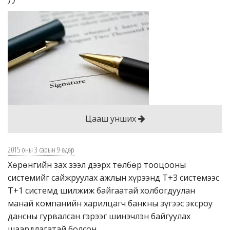
Цааш унших
2015 оны 3 сарын 9 өдөр
Хөрөнгийн зах зээл дээрх төлбөр тооцооны
системийг сайжруулах ажлын хүрээнд Т+3 системээс
Т+1 системд шилжиж байгаатай холбогдуулан
манай компанийн харилцагч банкны зүгээс эксроу
дансны гурвалсан гэрээг шинэчлэн байгуулах
шаардлагатай болсон.