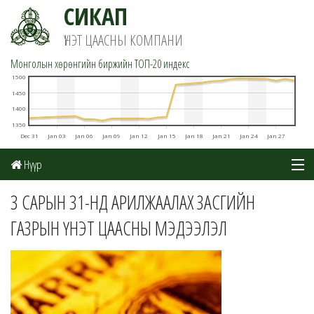
СИКАП
ҮНЭТ ЦААСНЫ КОМПАНИ
Монголын хөрөнгийн биржийн TOП-20 индекс
1500
1450
1400
1350
Dec 31
Jan 03
Jan 06
Jan 09
Jan 12
Jan 15
Jan 18
Jan 21
Jan 24
Jan 27
Нүүр
Мэдээ
3 САРЫН 31-НД АРИЛЖААЛАХ ЗАСГИЙН
ГАЗРЫН ҮНЭТ ЦААСНЫ МЭДЭЭЛЭЛ
Шинжилгээ
Цахим данс
Хувьцаат компаниуд