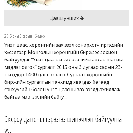
Цааш унших
2015 оны 3 сарын 16 өдөр
Үнэт цаас, хөрөнгийн зах зээл сонирхогч иргэдийн
хүсэлтээр Монголын хөрөнгийн биржээс зохион
байгуулдаг “Үнэт цаасны зах зээлийн анхан шатны
мэдлэг олгох” сургалт 2015 оны 3 дугаар сарын 23-
ны өдөр 14:00 цагт эхэлнэ. Сургалт хөрөнгийн
биржийн сургалтын танхимд явагдах бөгөөд
санхүүгийн болон үнэт цаасны зах зээлд ажиллаж
байгаа мэргэжлийн байгу...
Эксроу дансны гэрээгээ шинэчлэн байгуулна
уу.