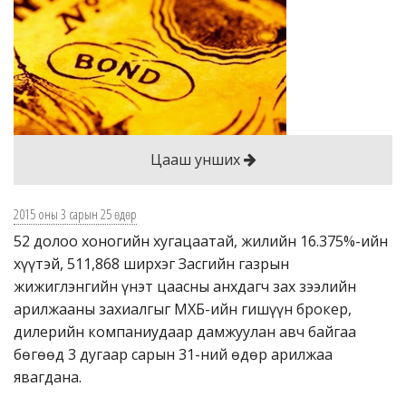
Зөвлөгөө
Данстай эсэхээ шалгах
Бидэнтэй холбогдох
Логин
Цааш унших
Монгол
English
2015 оны 3 сарын 25 өдөр
52 долоо хоногийн хугацаатай, жилийн 16.375%-ийн
日本語
хүүтэй, 511,868 ширхэг Засгийн газрын
жижиглэнгийн үнэт цаасны анхдагч зах зээлийн
арилжааны захиалгыг МХБ-ийн гишүүн брокер,
дилерийн компаниудаар дамжуулан авч байгаа
бөгөөд 3 дугаар сарын 31-ний өдөр арилжаа
явагдана.