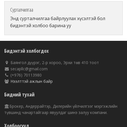
Сурталчилгаа
Энд сурталчилгаа байрлуулах хүсэлтэй бол
бидэнтэй холбоо барина уу
Бидэнтэй холбогдох
Баянгол дүүрэг, 2-р хороо, Эрхи төв 410 тоот
secapllc@gmail.com
(+976) 70113980
Нээлттэй ажлын байр
Бидний тухай
Брокер, Андеррайтэр, Дилерийн үйлчилгээг мэргэжлийн
түвшинд чанартайгаар явуулдаг шинэ залуу компани.
Холбоосууд