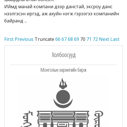
Иймд манай компани дээр данстай, эксроу данс
нээлгэсэн иргэд, аж ахуйн нэгж гэрээгээ компанийн
байранд ...
First
Previous
Truncate
66
67
68
69
70
71
72
Next
Last
Холбоосууд
Монголын хөрөнгийн бирж