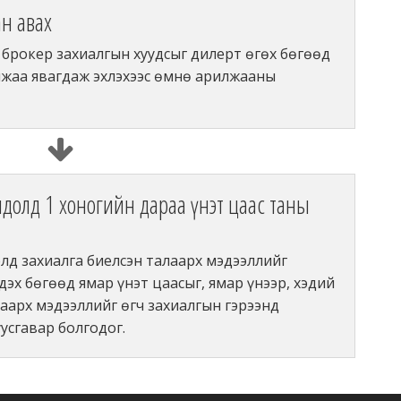
ан авах
 брокер захиалгын хуудсыг дилерт өгөх бөгөөд
лжаа явагдаж эхлэхээс өмнө арилжааны
лдолд 1 хоногийн дараа үнэт цаас таны
лд захиалга биелсэн талаарх мэдээллийг
дэх бөгөөд ямар үнэт цаасыг, ямар үнээр, хэдий
аарх мэдээллийг өгч захиалгын гэрээнд
усгавар болгодог.