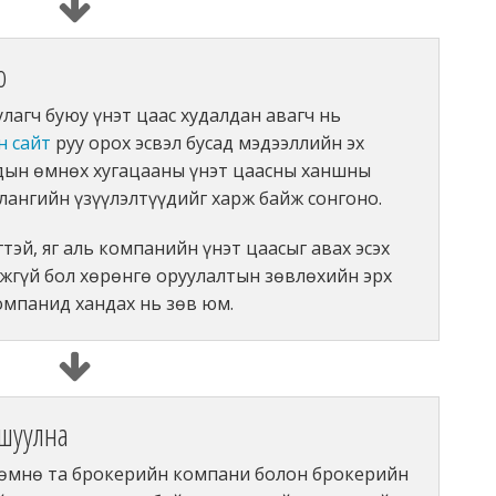
о
улагч буюу үнэт цаас худалдан авагч нь
 сайт
руу орох эсвэл бусад мэдээллийн эх
дын өмнөх хугацааны үнэт цаасны ханшны
йлангийн үзүүлэлтүүдийг харж байж сонгоно.
тэй, яг аль компанийн үнэт цаасыг авах эсэх
жгүй бол хөрөнгө оруулалтын зөвлөхийн эрх
компанид хандах нь зөв юм.
ршуулна
 өмнө та брокерийн компани болон брокерийн