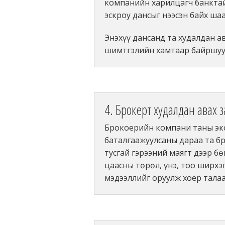
компанийн харилцагч банктай
эскроу дансыг нээсэн байх ша
Энэхүү дансанд та худалдан а
шимтгэлийн хамтаар байршуу
4. Брокерт худалдан авах з
Брокоерийн компани таны эк
баталгаажуулсаны дараа та бр
тусгай гэрээний маягт дээр бө
цаасны төрөл, үнэ, тоо ширхэг
мэдээллийг оруулж хоёр талаа