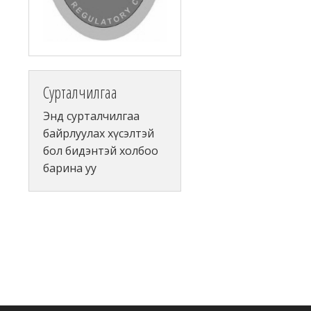
Сурталчилгаа
Энд сурталчилгаа
байрлуулах хүсэлтэй
бол бидэнтэй холбоо
барина уу