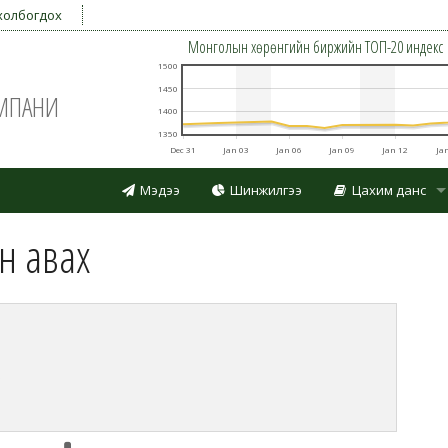
холбогдох
Монголын хөрөнгийн биржийн TOП-20 индекс
1500
1450
ОМПАНИ
1400
1350
Dec 31
Jan 03
Jan 06
Jan 09
Jan 12
Ja
Мэдээ
Шинжилгээ
Цахим данс
Дансаа нээлгэх
н авах
Үнэт цаас худалд