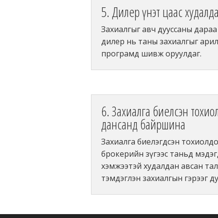
5. Дилер үнэт цаас худалд
Захиалгыг авч дууссаны дараа
дилер нь таны захиалгыг ари
програмд шивж оруулдаг.
6. Захиалга биелсэн тохио
дансанд байршина
Захиалга биелэгдсэн тохиолдо
брокерийн зүгээс таньд мэдэг
хэмжээтэй худалдан авсан тал
тэмдэглэн захиалгын гэрээг ду