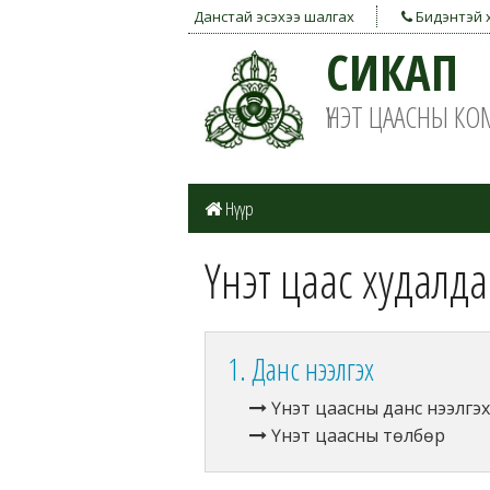
Данстай эсэхээ шалгах
Бидэнтэй 
СИКАП
ҮНЭТ ЦААСНЫ К
Нүүр
Үнэт цаас худалда
1. Данс нээлгэх
Үнэт цаасны данс нээлгэх
Үнэт цаасны төлбөр