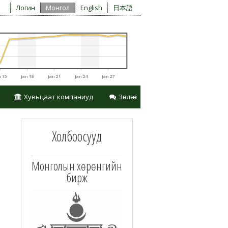
Логин
Монгол
English
日本語
n 15
Jan 18
Jan 21
Jan 24
Jan 27
Хувьцаат компаниуд
Зөвлөгөө
Холбоосууд
ан авах
Монголын хөрөнгийн
бирж