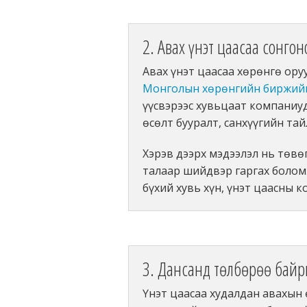
2. Авах үнэт цаасаа сонгон
Авах үнэт цаасаа хөрөнгө ору
Монголын хөрөнгийн биржийн
үүсвэрээс хувьцаат компаниу
өсөлт бууралт, санхүүгийн та
Хэрэв дээрх мэдээлэл нь төвөг
талаар шийдвэр гаргах болом
бүхий хувь хүн, үнэт цаасны 
3. Дансанд төлбөрөө бай
Үнэт цаасаа худалдан авахын