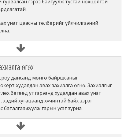
 гурвалсан гэрээ байгуулж тусгай нөхцөлтэй
ардлагатай.
вах үнэт цаасны төлбөрийг үйлчилгээний
лна.
ахиалга өгөх
сроу дансанд мөнгө байршсаныг
окерт худалдан авах захиалга өгнө. Захиалгыг
глөх бөгөөд уг гэрээнд худалдан авах үнэт
, хэдий хугацаанд хүчинтэй байх зэрэг
с баталгаажуулж гарын үсэг зурна.