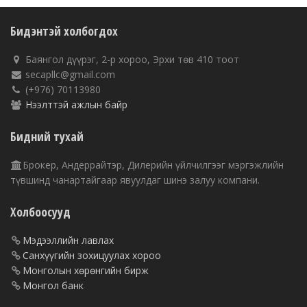
Бидэнтэй холбогдох
Баянгол дүүрэг, 2-р хороо, Эрхи төв 410 тоот
secapllc@gmail.com
(+976) 70113980
Нээлттэй ажлын байр
Бидний тухай
Брокер, Андеррайтэр, Дилерийн үйлчилгээг мэргэжлийн
түвшинд чанартайгаар явуулдаг шинэ залуу компани.
Холбоосууд
Мэдээллийн лавлах
Санхүүгийн зохицуулах хороо
Монголын хөрөнгийн бирж
Монгол банк