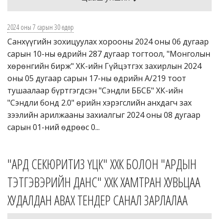
2024 оны 7 сарын 30 өдөр
Санхүүгийн зохицуулах хорооны 2024 оны 06 дугаар
сарын 10-ны өдрийн 287 дугаар тогтоол, "Монголын
хөрөнгийн бирж" ХК-ийн Гүйцэтгэх захирлын 2024
оны 05 дугаар сарын 17-ны өдрийн А/219 тоот
тушаалаар бүртгэгдсэн "Сэндли ББСБ" ХК-ийн
"Сэндли бонд 2.0" өрийн хэрэгслийн анхдагч зах
зээлийн арилжааны захиалгыг 2024 оны 08 дугаар
сарын 01-ний өдрөөс 0...
"АРД СЕКЮРИТИЗ ҮЦК" ХХК БОЛОН "АРДЫН
ТЭТГЭВЭРИЙН ДАНС" ХХК ХАМТРАН ХУВЬЦАА
ХУДАЛДАН АВАХ ТЕНДЕР САНАЛ ЗАРЛАЛАА