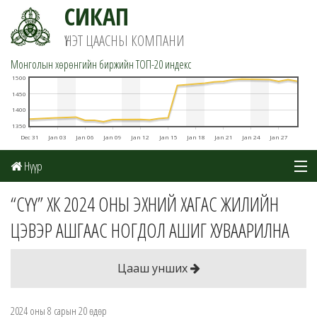
СИКАП
ҮНЭТ ЦААСНЫ КОМПАНИ
Монголын хөрөнгийн биржийн TOП-20 индекс
1500
1450
1400
1350
Dec 31
Jan 03
Jan 06
Jan 09
Jan 12
Jan 15
Jan 18
Jan 21
Jan 24
Jan 27
Нүүр
Мэдээ
“СҮҮ” ХК 2024 ОНЫ ЭХНИЙ ХАГАС ЖИЛИЙН
ЦЭВЭР АШГААС НОГДОЛ АШИГ ХУВААРИЛНА
Шинжилгээ
Цахим данс
Цааш унших
Хувьцаат компаниуд
2024 оны 8 сарын 20 өдөр