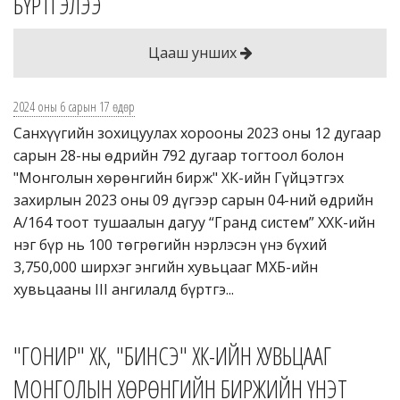
БҮРТГЭЛЭЭ
Цааш унших
2024 оны 6 сарын 17 өдөр
Санхүүгийн зохицуулах хорооны 2023 оны 12 дугаар
сарын 28-ны өдрийн 792 дугаар тогтоол болон
"Монголын хөрөнгийн бирж" ХК-ийн Гүйцэтгэх
захирлын 2023 оны 09 дүгээр сарын 04-ний өдрийн
А/164 тоот тушаалын дагуу “Гранд систем” ХХК-ийн
нэг бүр нь 100 төгрөгийн нэрлэсэн үнэ бүхий
3,750,000 ширхэг энгийн хувьцааг МХБ-ийн
хувьцааны III ангилалд бүртгэ...
"ГОНИР" ХК, "БИНСЭ" ХК-ИЙН ХУВЬЦААГ
МОНГОЛЫН ХӨРӨНГИЙН БИРЖИЙН ҮНЭТ