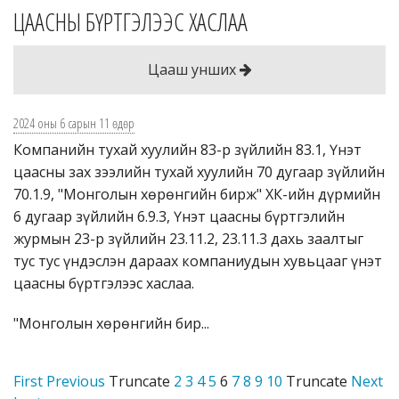
ЦААСНЫ БҮРТГЭЛЭЭС ХАСЛАА
Цааш унших
2024 оны 6 сарын 11 өдөр
Компанийн тухай хуулийн 83-р зүйлийн 83.1, Үнэт
цаасны зах зээлийн тухай хуулийн 70 дугаар зүйлийн
70.1.9, "Монголын хөрөнгийн бирж" ХК-ийн дүрмийн
6 дугаар зүйлийн 6.9.3, Үнэт цаасны бүртгэлийн
журмын 23-р зүйлийн 23.11.2, 23.11.3 дахь заалтыг
тус тус үндэслэн дараах компаниудын хувьцааг үнэт
цаасны бүртгэлээс хаслаа.
"Монголын хөрөнгийн бир...
First
Previous
Truncate
2
3
4
5
6
7
8
9
10
Truncate
Next