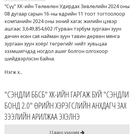
Зөвлөгөө
“Сүү" ХК-ийн Төлөөлөн Удирдах Зөвлөлийн 2024 оны
08 дугаар сарын 16-ны өдрийн 11 тоот тогтоолоор
Данстай эсэхээ шалгах
компанийн 2024 оны эхний хагас жилийн цэвэр
ашгаас 3,649,854,602 /Гурван тэрбум зургаан зуун
Бидэнтэй холбогдох
дөчин есөн сая найман зуун тавин дөрвөн мянга
Логин
зургаан зуун хоёр/ төгрөгийг нийт хувьцаа
эзэмшигчдэд ногдол ашиг болгон олгохоор
Монгол
шийдвэрлэсэн байна.
English
Нэгж х...
日本語
"СЭНДЛИ ББСБ" ХК-ИЙН ГАРГАЖ БУЙ "СЭНДЛИ
БОНД 2.0" ӨРИЙН ХЭРЭГСЛИЙН АНХДАГЧ ЗАХ
ЗЭЭЛИЙН АРИЛЖАА ЭХЭЛНЭ
Цааш унших