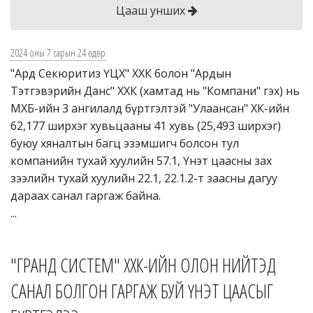
Цааш унших
2024 оны 7 сарын 24 өдөр
"Ард Секюритиз ҮЦХ" ХХК болон "Ардын
Тэтгэвэрийн Данс" ХХК (хамтад нь "Компани" гэх) нь
МХБ-ийн 3 ангилалд бүртгэлтэй "Улаансан" ХК-ийн
62,177 ширхэг хувьцааны 41 хувь (25,493 ширхэг)
буюу хяналтын багц эзэмшигч болсон тул
компанийн тухай хуулийн 57.1, Үнэт цаасны зах
зээлийн тухай хуулийн 22.1, 22.1.2-т заасны дагуу
дараах санал гаргаж байна.
...
"ГРАНД СИСТЕМ" ХХК-ИЙН ОЛОН НИЙТЭД
САНАЛ БОЛГОН ГАРГАЖ БУЙ ҮНЭТ ЦААСЫГ