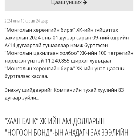
Цааш унших
2024 оны 10 сарын 24 өдөр
"Монголын хөрөнгийн бирж" ХК-ийн гүйцэтгэх
захирлын 2024 оны 01 дүгээр сарын 09-ний өдрийн
А/14 дугаартай тушаалаар нэмж бүртгэсэн
"Монголын цахилгаан холбоо" ХК-ийн 100 төгрөгийн
нэрлэсэн үнэтэй 11,249,855 ширхэг хувьцааг
"Монголын хөрөнгийн бирж" ХК-ийн үнэт цаасны
бүртгэлээс хаслаа.
Энэхүү шийдвэрийг Компанийн тухай хуулийн 83
дугаар зүйли...
“ХААН БАНК” ХК-ИЙН АМ.ДОЛЛАРЫН
"НОГООН БОНД"-ЫН АНХДАГЧ ЗАХ ЗЭЭЛИЙН