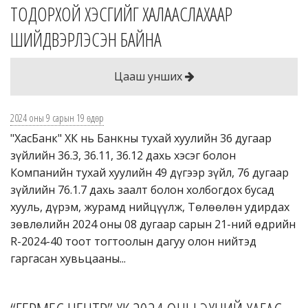
ТОДОРХОЙ ХЭСГИЙГ ХАЛААСЛАХААР
ШИЙДВЭРЛЭСЭН БАЙНА
Цааш унших
2024 оны 9 сарын 19 өдөр
"ХасБанк" ХК нь Банкны тухай хуулийн 36 дугаар
зүйлийн 36.3, 36.11, 36.12 дахь хэсэг болон
Компанийн тухай хуулийн 49 дүгээр зүйл, 76 дугаар
зүйлийн 76.1.7 дахь заалт болон холбогдох бусад
хууль, дүрэм, журамд нийцүүлж, Төлөөлөн удирдах
зөвлөлийн 2024 оны 08 дугаар сарын 21-ний өдрийн
R-2024-40 тоот тогтоолын дагуу олон нийтэд
гаргасан хувьцааны...