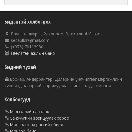
Бидэнтэй холбогдох
Баянгол дүүрэг, 2-р хороо, Эрхи төв 410 тоот
secapllc@gmail.com
(+976) 70113980
Нээлттэй ажлын байр
Бидний тухай
Брокер, Андеррайтэр, Дилерийн үйлчилгээг мэргэжлийн
түвшинд чанартайгаар явуулдаг шинэ залуу компани.
Холбоосууд
Мэдээллийн лавлах
Санхүүгийн зохицуулах хороо
Монголын хөрөнгийн бирж
Монгол банк