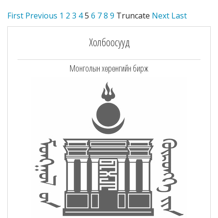
First
Previous
1
2
3
4
5
6
7
8
9
Truncate
Next
Last
Холбоосууд
Монголын хөрөнгийн бирж