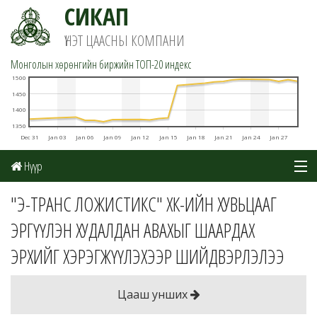
СИКАП
ҮНЭТ ЦААСНЫ КОМПАНИ
Монголын хөрөнгийн биржийн TOП-20 индекс
1500
1450
1400
1350
Dec 31
Jan 03
Jan 06
Jan 09
Jan 12
Jan 15
Jan 18
Jan 21
Jan 24
Jan 27
Нүүр
Мэдээ
"Э-ТРАНС ЛОЖИСТИКС" ХК-ИЙН ХУВЬЦААГ
ЭРГҮҮЛЭН ХУДАЛДАН АВАХЫГ ШААРДАХ
Шинжилгээ
ЭРХИЙГ ХЭРЭГЖҮҮЛЭХЭЭР ШИЙДВЭРЛЭЛЭЭ
Цахим данс
Хувьцаат компаниуд
Цааш унших