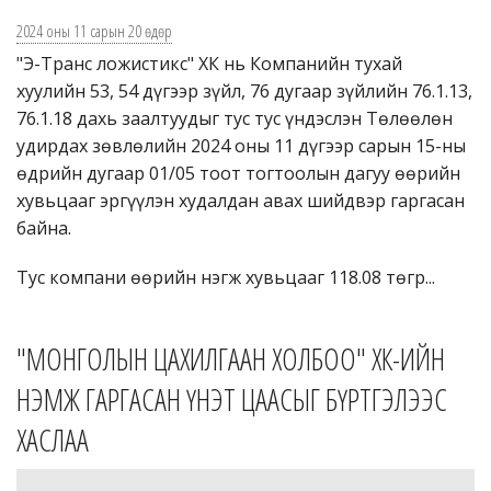
Зөвлөгөө
2024 оны 11 сарын 20 өдөр
Данстай эсэхээ шалгах
"Э-Транс ложистикс" ХК нь Компанийн тухай
хуулийн 53, 54 дүгээр зүйл, 76 дугаар зүйлийн 76.1.13,
Бидэнтэй холбогдох
76.1.18 дахь заалтуудыг тус тус үндэслэн Төлөөлөн
удирдах зөвлөлийн 2024 оны 11 дүгээр сарын 15-ны
Логин
өдрийн дугаар 01/05 тоот тогтоолын дагуу өөрийн
хувьцааг эргүүлэн худалдан авах шийдвэр гаргасан
Монгол
байна.
English
Тус компани өөрийн нэгж хувьцааг 118.08 төгр...
日本語
"МОНГОЛЫН ЦАХИЛГААН ХОЛБОО" ХК-ИЙН
НЭМЖ ГАРГАСАН ҮНЭТ ЦААСЫГ БҮРТГЭЛЭЭС
ХАСЛАА