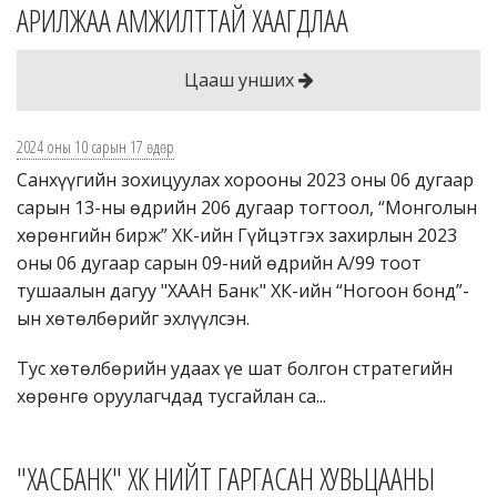
АРИЛЖАА АМЖИЛТТАЙ ХААГДЛАА
Цааш унших
2024 оны 10 сарын 17 өдөр
Санхүүгийн зохицуулах хорооны 2023 оны 06 дугаар
сарын 13-ны өдрийн 206 дугаар тогтоол, “Монголын
хөрөнгийн бирж” ХК-ийн Гүйцэтгэх захирлын 2023
оны 06 дугаар сарын 09-ний өдрийн А/99 тоот
тушаалын дагуу "ХААН Банк" ХК-ийн “Ногоон бонд”-
ын хөтөлбөрийг эхлүүлсэн.
Тус хөтөлбөрийн удаах үе шат болгон стратегийн
хөрөнгө оруулагчдад тусгайлан са...
"ХАСБАНК" ХК НИЙТ ГАРГАСАН ХУВЬЦААНЫ