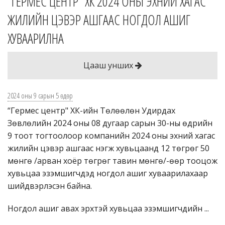
“ГЕРМЕС ЦЕНТР” ХК 2024 ОНЫ ЭХНИЙ ХАГАС
ЖИЛИЙН ЦЭВЭР АШГААС НОГДОЛ АШИГ
ХУВААРИЛНА
Цааш унших
2024 оны 9 сарын 5 өдөр
“Гермес центр" ХК-ийн Төлөөлөн Удирдах
Зөвлөлийн 2024 оны 08 дугаар сарын 30-ны өдрийн
9 тоот тогтоолоор компанийн 2024 оны эхний хагас
жилийн цэвэр ашгаас нэгж хувьцаанд 12 төгрөг 50
мөнгө /арван хоёр төгрөг тавин мөнгө/-өөр тооцож
хувьцаа эзэмшигчдэд ногдол ашиг хуваарилахаар
шийдвэрлэсэн байна.
Ногдол ашиг авах эрхтэй хувьцаа эзэмшигчдийн ...