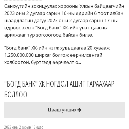
Зөвлөгөө
Санхүүгийн зохицуулах хорооны Улсын байцаагчийн
2023 оны 2 дугаар сарын 16-ны өдрийн 6 тоот албан
Данстай эсэхээ шалгах
шаардлагын дагуу 2023 оны 2 дугаар сарын 17-ны
өдрөөс эхлэн "Богд банк" ХК-ийн үнэт цаасны
Бидэнтэй холбогдох
арилжааг түр зогсоогоод байсан билээ.
Логин
"Богд банк" ХК-ийн нэгж хувьцаагаа 20 хувааж
Монгол
1,250,000,000 ширхэг болгож өөрчилсөнтэй
холбоотой, бүртгэлд өөрчлөлт о...
English
日本語
"БОГД БАНК" ХК НОГДОЛ АШИГ ТАРААХААР
БОЛЛОО
Цааш унших
2023 оны 2 сарын 13 өдөр