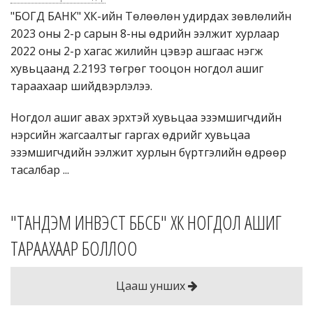
"БОГД БАНК" ХК-ийн Төлөөлөн удирдах зөвлөлийн
2023 оны 2-р сарын 8-ны өдрийн ээлжит хурлаар
2022 оны 2-р хагас жилийн цэвэр ашгаас нэгж
хувьцаанд 2.2193 төгрөг тооцон ногдол ашиг
тараахаар шийдвэрлэлээ.
Ногдол ашиг авах эрхтэй хувьцаа эзэмшигчдийн
нэрсийн жагсаалтыг гаргах өдрийг хувьцаа
эзэмшигчдийн ээлжит хурлын бүртгэлийн өдрөөр
тасалбар ...
"ТАНДЭМ ИНВЭСТ ББСБ" ХК НОГДОЛ АШИГ
ТАРААХААР БОЛЛОО
Цааш унших