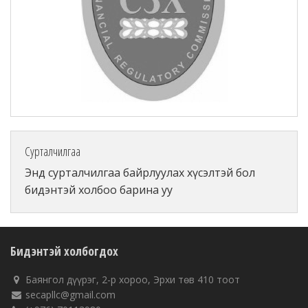
Сурталчилгаа
Энд сурталчилгаа байрлуулах хүсэлтэй бол
бидэнтэй холбоо барина уу
Бидэнтэй холбогдох
Баянгол дүүрэг, 2-р хороо, Эрхи төв 410 тоот
secapllc@gmail.com