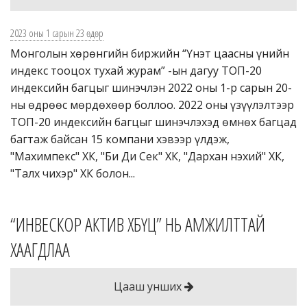
2023 оны 1 сарын 23 өдөр
Монголын хөрөнгийн биржийн “Үнэт цаасны үнийн
индекс тооцох тухай журам” -ын дагуу ТОП-20
индексийн багцыг шинэчлэн 2022 оны 1-р сарын 20-
ны өдрөөс мөрдөхөөр боллоо. 2022 оны үзүүлэлтээр
ТОП-20 индексийн багцыг шинэчлэхэд өмнөх багцад
багтаж байсан 15 компани хэвээр үлдэж,
"Махимпекс" ХК, "Би Ди Сек" ХК, "Дархан нэхий" ХК,
"Талх чихэр" ХК болон...
“ИНВЕСКОР АКТИВ ХБҮЦ” НЬ АМЖИЛТТАЙ
ХААГДЛАА
Цааш унших