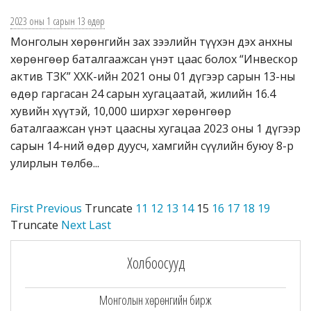
2023 оны 1 сарын 13 өдөр
Монголын хөрөнгийн зах зээлийн түүхэн дэх анхны
хөрөнгөөр баталгаажсан үнэт цаас болох “Инвескор
актив ТЗК” ХХК-ийн 2021 оны 01 дүгээр сарын 13-ны
өдөр гаргасан 24 сарын хугацаатай, жилийн 16.4
хувийн хүүтэй, 10,000 ширхэг хөрөнгөөр
баталгаажсан үнэт цаасны хугацаа 2023 оны 1 дүгээр
сарын 14-ний өдөр дуусч, хамгийн сүүлийн буюу 8-р
улирлын төлбө...
First
Previous
Truncate
11
12
13
14
15
16
17
18
19
Truncate
Next
Last
Холбоосууд
Монголын хөрөнгийн бирж