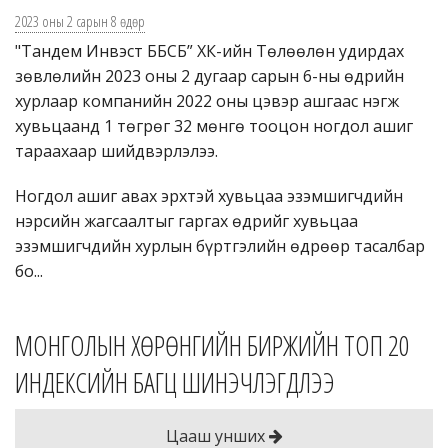
2023 оны 2 сарын 8 өдөр
"Тандем Инвэст ББСБ” ХК-ийн Төлөөлөн удирдах
зөвлөлийн 2023 оны 2 дугаар сарын 6-ны өдрийн
хурлаар компанийн 2022 оны цэвэр ашгаас нэгж
хувьцаанд 1 төгрөг 32 мөнгө тооцон ногдол ашиг
тараахаар шийдвэрлэлээ.
Ногдол ашиг авах эрхтэй хувьцаа эзэмшигчдийн
нэрсийн жагсаалтыг гаргах өдрийг хувьцаа
эзэмшигчдийн хурлын бүртгэлийн өдрөөр тасалбар
бо...
МОНГОЛЫН ХӨРӨНГИЙН БИРЖИЙН ТОП 20
ИНДЕКСИЙН БАГЦ ШИНЭЧЛЭГДЛЭЭ
Цааш унших