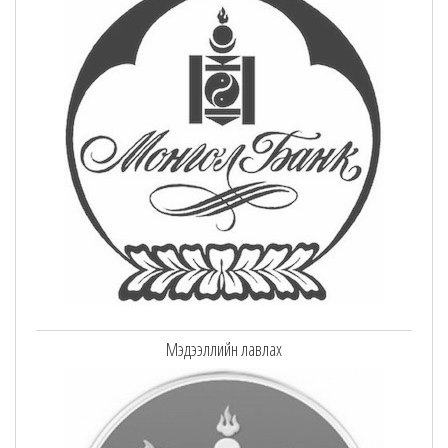
Мэдээллийн лавлах