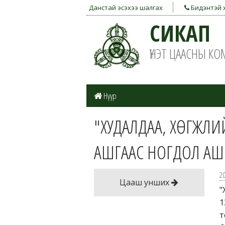
Данстай эсэхээ шалгах
Бидэнтэй 
СИКАП
ҮНЭТ ЦААСНЫ К
Нүүр
"ХУДАЛДАА, ХӨГЖЛИ
АШГААС НОГДОЛ АШ
2
Цааш унших
"
1
т