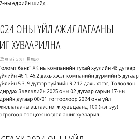
7-ны өдрийн шийд...
2024 ОНЫ ҮЙЛ АЖИЛЛАГААНЫ
ИГ ХУВААРИЛНА
025 оны 2 сарын 18 өдөр
Голомт банк" ХК нь компанийн тухай хуулийн 46 дугаар
үйлийн 46.1, 46.2 дахь хэсэг компанийн дүрмийн 5 дугаар
үйлийн 5.3, 9 дүгээр зүйлийн 9.2.12 дахь хэсэг, Төлөөлөн
дирдах Зөвлөлийн 2025 оны 02 дугаар сарын 17-ны
дрийн дугаар 00/01 тогтоолоор 2024 оны үйл
жиллагааны ашгаас нэгж хувьцаанд 100 (нэг зуу)
өгрөгөөр тооцож ногдол ашиг хуваарил...