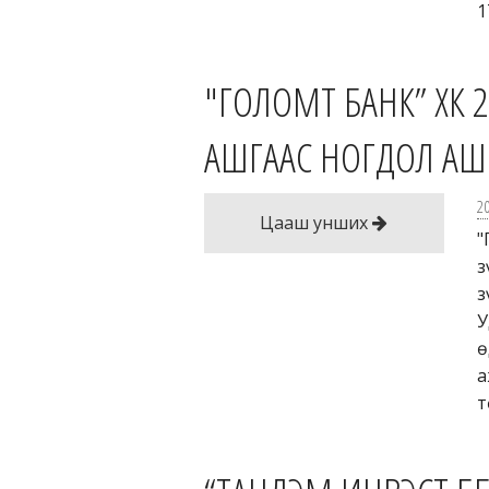
1
"ГОЛОМТ БАНК” ХК 
АШГААС НОГДОЛ АШ
2
Цааш унших
"
з
з
У
ө
а
т