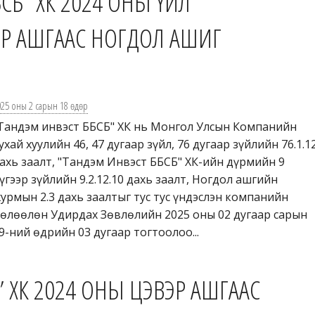
СБ” ХК 2024 ОНЫ ҮЙЛ
Р АШГААС НОГДОЛ АШИГ
025 оны 2 сарын 18 өдөр
Тандэм инвэст ББСБ" ХК нь Монгол Улсын Компанийн
ухай хуулийн 46, 47 дугаар зүйл, 76 дугаар зүйлийн 76.1.1
ахь заалт, "Тандэм Инвэст ББСБ" ХК-ийн дүрмийн 9
үгээр зүйлийн 9.2.12.10 дахь заалт, Ногдол ашгийн
урмын 2.3 дахь заалтыг тус тус үндэслэн компанийн
өлөөлөн Удирдах Зөвлөлийн 2025 оны 02 дугаар сарын
9-ний өдрийн 03 дугаар тогтоолоо...
 ХК 2024 ОНЫ ЦЭВЭР АШГААС