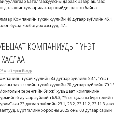
айгууллагаар баталгаажуулсны дараах цэвэр ашгаас
огдол ашиг хуваарилахаар шийдвэрлэсэн байна.
лмаар Компанийн тухай хуулийн 46 дугаар зүйлийн 46.1
олон бусад холбогдох хэсгүүд, 47...
ХУВЬЦААТ КОМПАНИУДЫГ ҮНЭТ
 ХАСЛАА
025 оны 3 сарын 18 өдөр
омпанийн тухай хуулийн 83 дугаар зүйлийн 83.1, “Үнэт
аасны зах зээлийн тухай хуулийн 70 дугаар зүйлийн 70.1.9
Монголын хөрөнгийн бирж” хувьцаат компанийн
үрмийн 6 дугаар зүйлийн 6.9.3, “Үнэт цаасны бүртгэлийн
урам”-ын 23 дугаар зүйлийн 23.1, 23.2, 23.11.2, 23.11.3 дах
аалтууд, Бүртгэлийн хорооны 2025 оны 03 дугаар сарын