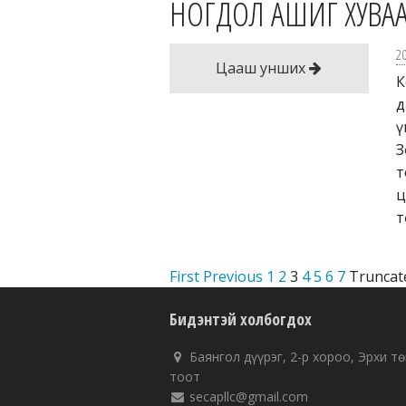
НОГДОЛ АШИГ ХУВА
2
Цааш унших
К
д
ү
З
т
ц
т
First
Previous
1
2
3
4
5
6
7
Truncat
Бидэнтэй холбогдох
Баянгол дүүрэг, 2-р хороо, Эрхи тө
тоот
secapllc@gmail.com