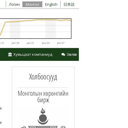
Логин
Монгол
English
日本語
n 15
Jan 18
Jan 21
Jan 24
Jan 27
Хувьцаат компаниуд
Зөвлөгөө
Холбоосууд
ан авах
Монголын хөрөнгийн
бирж
н
н