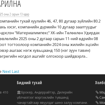
АРИЛНА
025 оны 2 сарын 13 өдөр
омпанийн тухай хуулийн 46, 47, 80 дугаар зүйлийн 80.2
ахь хэсэг, компанийн дүрмийн 10 дугаар заалтуудыг
ндэслэн “Материалимпекс" ХК-ийн Төлөөлөн Удирдах
өвлөлийн 2025 оны 2 дугаар сарын 11-ний өдрийн 08
оот тогтоолоор компанийн 2024 оны жилийн эцсийн
эвэр ашгаас нэгж хувьцаанд 150 (нэг зуун тавин)
өгрөгийн ногдол ашгийг олгохоор шийдвэрлэ...
e
Next
Last
Бидний тухай
Холб
в 410
Брокер, Андеррайтэр, Дилерийн
Мэд
үйлчилгээг мэргэжлийн түвшинд
Сан
чанартайгаар явуулдаг шинэ залуу компани.
Мон