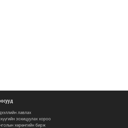
оосууд
ээллийн лавлах
хүүгийн зохицуулах хороо
голын хөрөнгийн бирж