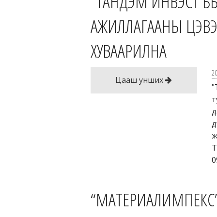
“ТАНДЭМ ИНВЭСТ ББ
АЖИЛЛАГААНЫ ЦЭВЭ
ХУВААРИЛНА
2
Цааш унших
"
т
д
д
ж
Т
0
“МАТЕРИАЛИМПЕКС”