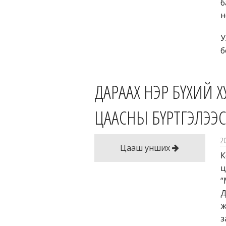
б
н
У
б
ДАРААХ НЭР БҮХИЙ 
ЦААСНЫ БҮРТГЭЛЭЭС
2
Цааш унших
К
ц
“
Д
ж
з