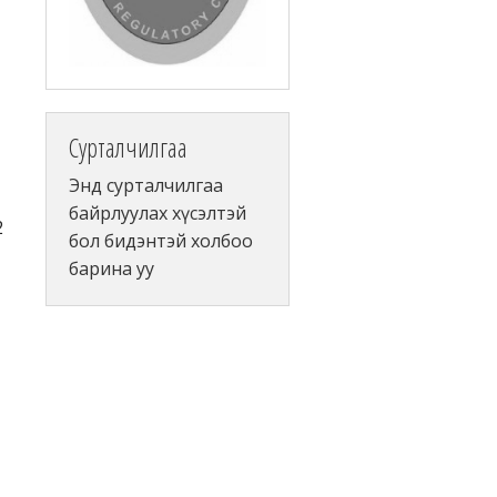
Сурталчилгаа
Энд сурталчилгаа
байрлуулах хүсэлтэй
2
бол бидэнтэй холбоо
барина уу