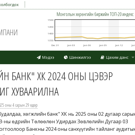
холбогдох
Монголын хөрөнгийн биржийн TOП-20 индекс
1500
1450
ОМПАНИ
1400
1350
Dec 31
Jan 03
Jan 06
Jan 09
Jan 12
Ja
Мэдээ
Шинжилгээ
Цахим данс
Дансаа нээлгэх
ЙН БАНК" ХК 2024 ОНЫ ЦЭВЭР
Үнэт цаас худалд
ИГ ХУВААРИЛНА
025 оны 4 сарын 29 өдөр
Худалдаа, хөгжлийн банк" ХК нь 2025 оны 02 дугаар сары
3-ны өдрийн Төлөөлөн Удирдах Зөвлөлийн Дугаар 03
огтоолоор Банкны 2024 оны санхүүгийн тайланг аудиты